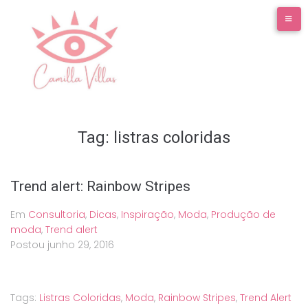
Ir
para
o
conteúdo
Tag:
listras coloridas
Trend alert: Rainbow Stripes
Em
Consultoria
,
Dicas
,
Inspiração
,
Moda
,
Produção de
moda
,
Trend alert
Postou
junho 29, 2016
Tags:
Listras Coloridas
,
Moda
,
Rainbow Stripes
,
Trend Alert