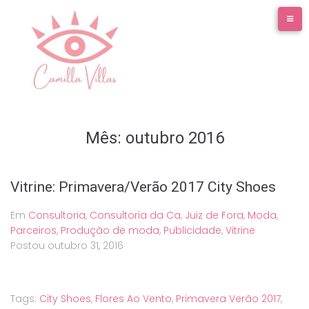
Ir
para
o
conteúdo
Mês:
outubro 2016
Vitrine: Primavera/Verão 2017 City Shoes
Em
Consultoria
,
Consultoria da Ca
,
Juiz de Fora
,
Moda
,
Parceiros
,
Produção de moda
,
Publicidade
,
Vitrine
Postou
outubro 31, 2016
Tags:
City Shoes
,
Flores Ao Vento
,
Primavera Verão 2017
,