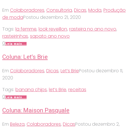
Em
Colaboradores
,
Consultoria
,
Dicas
,
Moda
,
Produção
de moda
Postou
dezembro 21, 2020
Tags:
la femme
,
look reveillon
,
rasteira no ano novo
,
rasteirinhas
,
sapato ano novo
0
Leia mais...
Coluna: Let’s Brie
Em
Colaboradores
,
Dicas
,
Let’s Brie
Postou
dezembro 11,
2020
Tags:
banana chips
,
let’s Brie
,
receitas
0
Leia mais...
Coluna: Maison Pasquale
Em
Beleza
,
Colaboradores
,
Dicas
Postou
dezembro 2,