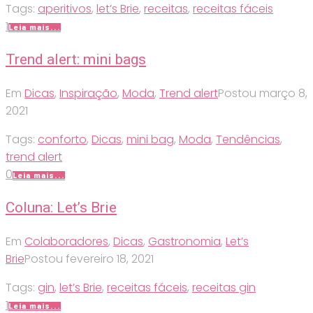
Tags:
aperitivos
,
let’s Brie
,
receitas
,
receitas fáceis
1
Leia mais...
Trend alert: mini bags
Em
Dicas
,
Inspiração
,
Moda
,
Trend alert
Postou
março 8,
2021
Tags:
conforto
,
Dicas
,
mini bag
,
Moda
,
Tendências
,
trend alert
0
Leia mais...
Coluna: Let’s Brie
Em
Colaboradores
,
Dicas
,
Gastronomia
,
Let’s
Brie
Postou
fevereiro 18, 2021
Tags:
gin
,
let’s Brie
,
receitas fáceis
,
receitas gin
1
Leia mais...