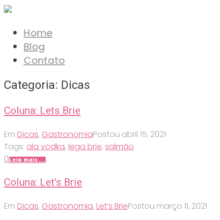
Ir
para
Home
o
Blog
conteúdo
Contato
Categoria:
Dicas
Coluna: Lets Brie
Em
Dicas
,
Gastronomia
Postou
abril 15, 2021
Tags:
ala vodka
,
lega brie
,
salmão
0
Leia mais...
Coluna: Let’s Brie
Em
Dicas
,
Gastronomia
,
Let’s Brie
Postou
março 11, 2021