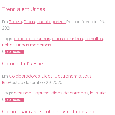
Trend alert: Unhas
Em
Beleza
,
Dicas
,
Uncategorized
Postou
fevereiro 16,
2021
Tags:
decoradas unhas
,
dicas de unhas
,
esmaltes
,
unhas
,
unhas modernas
0
Leia mais...
Coluna: Let’s Brie
Em
Colaboradores
,
Dicas
,
Gastronomia
,
Let’s
Brie
Postou
dezembro 29, 2020
Tags:
cestinha Caprese
,
dicas de entradas
,
let’s Brie
0
Leia mais...
Como usar rasteirinha na virada de ano