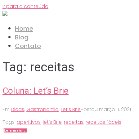
Ir para o conteúdo
Home
Blog
Contato
Tag:
receitas
Coluna: Let’s Brie
Em
Dicas
,
Gastronomia
,
Let’s Brie
Postou
março 11, 2021
Tags:
aperitivos
,
let’s Brie
,
receitas
,
receitas fáceis
1
Leia mais...