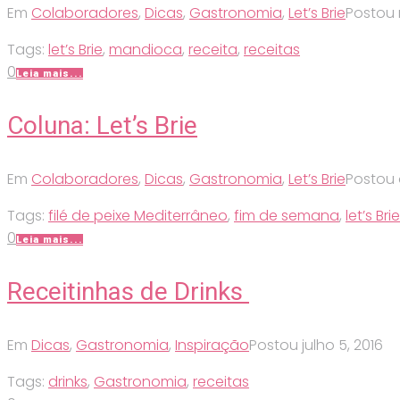
Em
Colaboradores
,
Dicas
,
Gastronomia
,
Let’s Brie
Postou
Tags:
let’s Brie
,
mandioca
,
receita
,
receitas
0
Leia mais...
Coluna: Let’s Brie
Em
Colaboradores
,
Dicas
,
Gastronomia
,
Let’s Brie
Postou
Tags:
filé de peixe Mediterrâneo
,
fim de semana
,
let’s Brie
0
Leia mais...
Receitinhas de Drinks
Em
Dicas
,
Gastronomia
,
Inspiração
Postou
julho 5, 2016
Tags:
drinks
,
Gastronomia
,
receitas