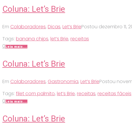
Coluna: Let’s Brie
Em
Colaboradores
,
Dicas
,
Let’s Brie
Postou
dezembro 11, 
Tags:
banana chips
,
let’s Brie
,
receitas
0
Leia mais...
Coluna: Let’s Brie
Em
Colaboradores
,
Gastronomia
,
Let’s Brie
Postou
novemb
Tags:
filet com palmito
,
let’s Brie
,
receitas
,
receitas fáceis
0
Leia mais...
Coluna: Let’s Brie