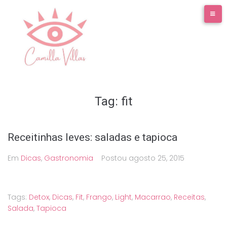
Ir
para
o
conteúdo
Tag:
fit
Receitinhas leves: saladas e tapioca
Em
Dicas
,
Gastronomia
Postou
agosto 25, 2015
Tags:
Detox
,
Dicas
,
Fit
,
Frango
,
Light
,
Macarrao
,
Receitas
,
Salada
,
Tapioca