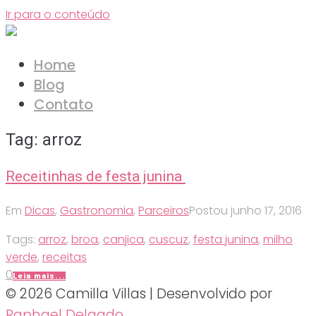
Ir para o conteúdo
Home
Blog
Contato
Tag:
arroz
Receitinhas de festa junina
Em
Dicas
,
Gastronomia
,
Parceiros
Postou
junho 17, 2016
Tags:
arroz
,
broa
,
canjica
,
cuscuz
,
festa junina
,
milho
verde
,
receitas
0
Leia mais...
© 2026 Camilla Villas | Desenvolvido por
Raphael Delgado