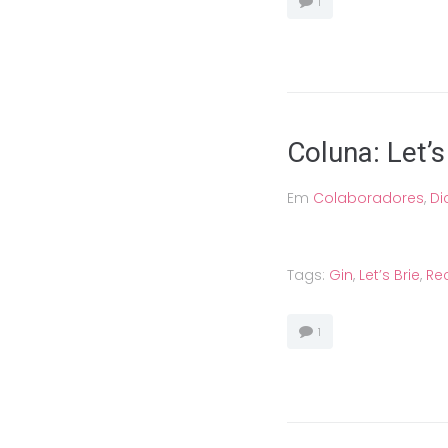
1
Coluna: Let’s
Em
Colaboradores
,
Di
Tags:
Gin
,
Let’s Brie
,
Re
1