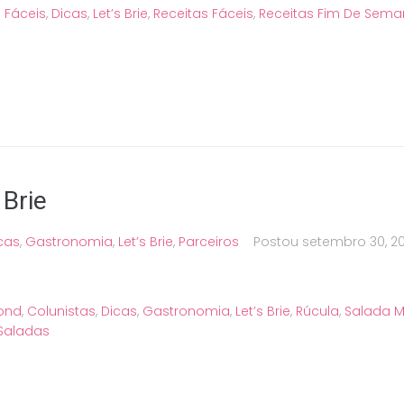
 Fáceis
,
Dicas
,
Let’s Brie
,
Receitas Fáceis
,
Receitas Fim De Sem
 Brie
cas
,
Gastronomia
,
Let’s Brie
,
Parceiros
Postou
setembro 30, 2
ond
,
Colunistas
,
Dicas
,
Gastronomia
,
Let’s Brie
,
Rúcula
,
Salada 
Saladas