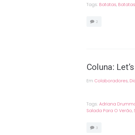
Tags:
Batatas
,
Batatas
2
Coluna: Let’s
Em
Colaboradores
,
Di
Tags:
Adriana Drumm
Salada Para O Verão
,
3