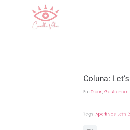
Ir
para
o
conteúdo
Coluna: Let’s
Em
Dicas
,
Gastronomi
Tags:
Aperitivos
,
Let’s B