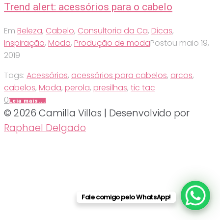
Trend alert: acessórios para o cabelo
Em
Beleza
,
Cabelo
,
Consultoria da Ca
,
Dicas
,
Inspiração
,
Moda
,
Produção de moda
Postou
maio 19,
2019
Tags:
Acessórios
,
acessórios para cabelos
,
arcos
,
cabelos
,
Moda
,
perola
,
presilhas
,
tic tac
0
Leia mais...
© 2026 Camilla Villas | Desenvolvido por
Raphael Delgado
Fale comigo pelo WhatsApp!