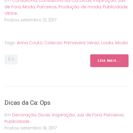
Em
Consultoria
,
Consultoria da Ca
,
Dicas
,
Inspiração
,
Juiz
de Fora
,
Moda
,
Parceiros
,
Produção de moda
,
Publicidade
,
Vitrine
Postou
setembro 21, 2017
Tags:
Anna Couto
,
Colecao Primavera Verao
,
Looks
,
Moda
0
LEIA MAIS...
Dicas da Ca: Ops
Em
Decoração
,
Dicas
,
Inspiração
,
Juiz de Fora
,
Parceiros
,
Publicidade
Postou
setembro 19, 2017