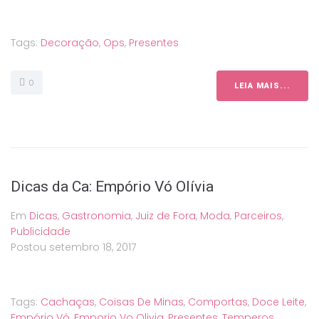
Tags:
Decoração
,
Ops
,
Presentes
0
LEIA MAIS...
Dicas da Ca: Empório Vó Olívia
Em
Dicas
,
Gastronomia
,
Juiz de Fora
,
Moda
,
Parceiros
,
Publicidade
Postou
setembro 18, 2017
Tags:
Cachaças
,
Coisas De Minas
,
Comportas
,
Doce Leite
,
Empório Vó
,
Emporio Vo Olivia
,
Presentes
,
Temperos