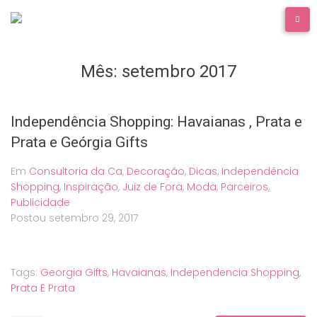
Ir
para
o
conteúdo
Mês:
setembro 2017
Independência Shopping: Havaianas , Prata e
Prata e Geórgia Gifts
Em
Consultoria da Ca
,
Decoração
,
Dicas
,
Independência
Shopping
,
Inspiração
,
Juiz de Fora
,
Moda
,
Parceiros
,
Publicidade
Postou
setembro 29, 2017
Tags:
Georgia Gifts
,
Havaianas
,
Independencia Shopping
,
Prata E Prata