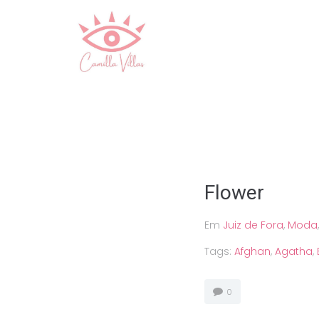
Ir
para
o
conteúdo
Flower
Em
Juiz de Fora
,
Moda
Tags:
Afghan
,
Agatha
,
0