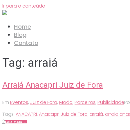
Ir para o conteúdo
Home
Blog
Contato
Tag:
arraiá
Arraiá Anacapri Juiz de Fora
Em
Eventos
,
Juiz de Fora
,
Moda
,
Parceiros
,
Publicidade
Po
Tags:
ANACAPRI
,
Anacapri Juiz de Fora
,
arraiá
,
arraia anac
2
Leia mais...