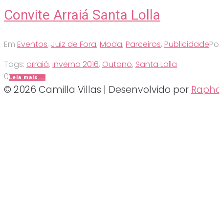
Convite Arraiá Santa Lolla
Em
Eventos
,
Juiz de Fora
,
Moda
,
Parceiros
,
Publicidade
Po
Tags:
arraiá
,
inverno 2016
,
Outono
,
Santa Lolla
0
Leia mais...
© 2026 Camilla Villas | Desenvolvido por
Rapha