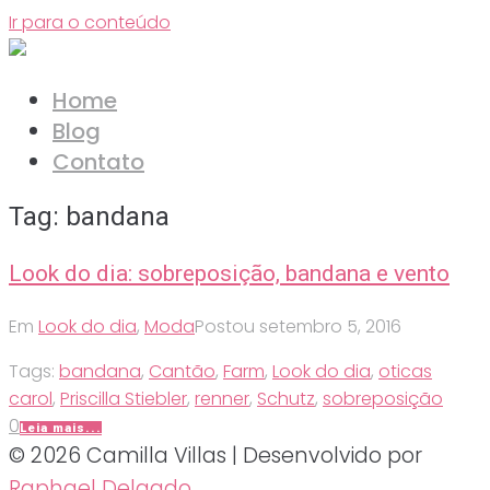
Ir para o conteúdo
Home
Blog
Contato
Tag:
bandana
Look do dia: sobreposição, bandana e vento
Em
Look do dia
,
Moda
Postou
setembro 5, 2016
Tags:
bandana
,
Cantão
,
Farm
,
Look do dia
,
oticas
carol
,
Priscilla Stiebler
,
renner
,
Schutz
,
sobreposição
0
Leia mais...
© 2026 Camilla Villas | Desenvolvido por
Raphael Delgado