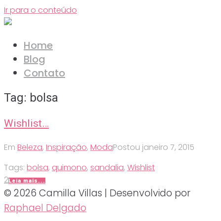
Ir para o conteúdo
Home
Blog
Contato
Tag:
bolsa
Wishlist…
Em
Beleza
,
Inspiração
,
Moda
Postou
janeiro 7, 2015
Tags:
bolsa
,
quimono
,
sandalia
,
Wishlist
2
Leia mais...
© 2026 Camilla Villas | Desenvolvido por
Raphael Delgado