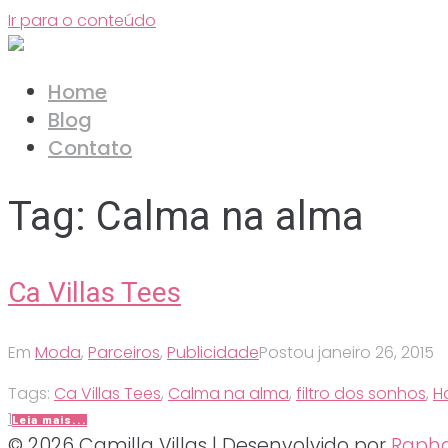
Ir para o conteúdo
Home
Blog
Contato
Tag:
Calma na alma
Ca Villas Tees
Em
Moda
,
Parceiros
,
Publicidade
Postou
janeiro 26, 2015
Tags:
Ca Villas Tees
,
Calma na alma
,
filtro dos sonhos
,
H
1
Leia mais...
© 2026 Camilla Villas | Desenvolvido por
Rapha