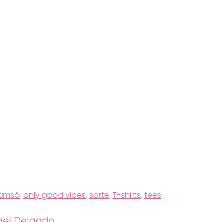
amsá
,
only good vibes
,
sorte
,
T-shirts
,
tees
el Delgado