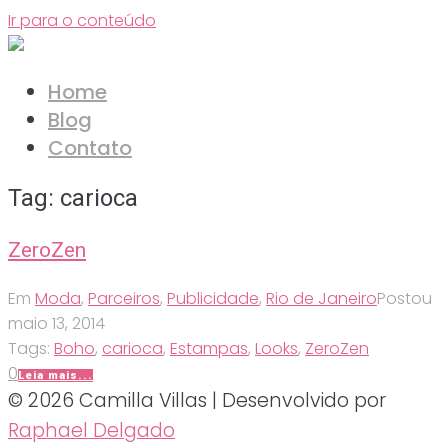
Ir para o conteúdo
Home
Blog
Contato
Tag:
carioca
ZeroZen
Em
Moda
,
Parceiros
,
Publicidade
,
Rio de Janeiro
Postou
maio 13, 2014
Tags:
Boho
,
carioca
,
Estampas
,
Looks
,
ZeroZen
0
Leia mais...
© 2026 Camilla Villas | Desenvolvido por
Raphael Delgado