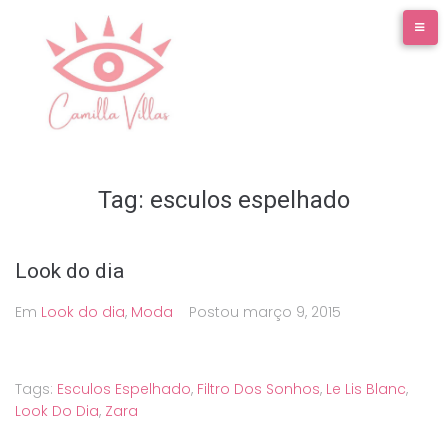
Ir
para
o
conteúdo
Tag:
esculos espelhado
Look do dia
Em
Look do dia
,
Moda
Postou
março 9, 2015
Tags:
Esculos Espelhado
,
Filtro Dos Sonhos
,
Le Lis Blanc
,
Look Do Dia
,
Zara