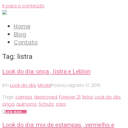
Ir para o conteúdo
Home
Blog
Contato
Tag:
listra
Look do dia: onça , listra e Leblon
Em
Look do dia
,
Moda
Postou
agosto 17, 2015
Tags:
camisa
,
destroyed
,
Forever 21
,
listra
,
Look do dia
,
onça
,
quimono
,
Schutz
,
zara
0
Leia mais...
Look do dia: mix de estampas , vermelho e