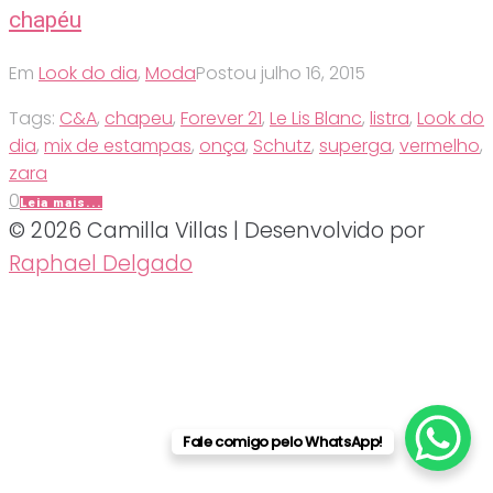
chapéu
Em
Look do dia
,
Moda
Postou
julho 16, 2015
Tags:
C&A
,
chapeu
,
Forever 21
,
Le Lis Blanc
,
listra
,
Look do
dia
,
mix de estampas
,
onça
,
Schutz
,
superga
,
vermelho
,
zara
0
Leia mais...
© 2026 Camilla Villas | Desenvolvido por
Raphael Delgado
Fale comigo pelo WhatsApp!