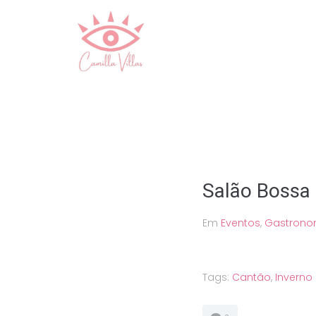
Ir
para
o
conteúdo
Salão Bossa
Em
Eventos
,
Gastrono
Tags:
Cantão
,
Inverno 