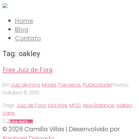
Ir
para
Home
o
Blog
conteúdo
Contato
Tag:
oakley
Free Juiz de Fora
Em
Juiz de Fora
,
Moda
,
Parceiros
,
Publicidade
Postou
outubro 8, 2015
Tags:
Juiz de Fora
,
loja free
,
MCD
,
New Balance
,
oakley
,
Vans
2
Leia mais...
© 2026 Camilla Villas | Desenvolvido por
Raphael Delgado