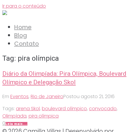
Ir para o conteúdo
Home
Blog
Contato
Tag:
pira olímpica
Diário da Olimpíada: Pira Olímpica, Boulevard
Olímpico e Delegação Skol
Em
Eventos
,
Rio de Janeiro
Postou
agosto 21, 2016
Tags:
arena Skol
,
boulevard olímpico
,
convocado
,
Olimpíada
,
pira olímpica
0
Leia mais...
© 2026 Camilla Villas | Desenvolvido por