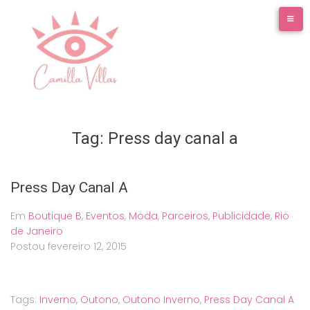
Ir
para
o
conteúdo
Tag:
Press day canal a
Press Day Canal A
Em
Boutique B
,
Eventos
,
Moda
,
Parceiros
,
Publicidade
,
Rio
de Janeiro
Postou
fevereiro 12, 2015
Tags:
Inverno
,
Outono
,
Outono Inverno
,
Press Day Canal A