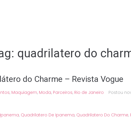
ag:
quadrilatero do char
ilátero do Charme – Revista Vogue
entos
,
Maquiagem
,
Moda
,
Parceiros
,
Rio de Janeiro
Postou
no
Ipanema
,
Quadrilatero De Ipanema
,
Quadrilatero Do Charme
,