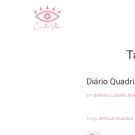
Ir
para
o
conteúdo
T
Diário Quadr
Em
Beleza
,
Cabelo
,
Ev
Tags:
Amauri Guedes
,