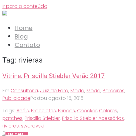
Ir para o conteúdo
Home
Blog
Contato
Tag:
rivieras
Vitrine: Priscilla Stiebler Verão 2017
Em
Consultoria
,
Juiz de Fora
,
Moda
,
Moda
,
Parceiros
,
Publicidade
Postou
agosto 15, 2016
Tags:
Anéis
,
Braceletes
,
Brincos
,
Chocker
,
Colares
,
patches
,
Priscilla Stiebler
,
Priscilla Stiebler Acessórios
,
rivieras
,
swarovski
0
Leia mais...