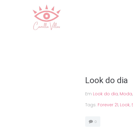
Ir
para
o
conteúdo
Look do dia
Em
Look do dia
,
Moda
Tags:
Forever 21
,
Look
,
0