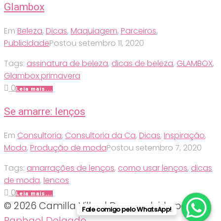
Glambox
Em
Beleza
,
Dicas
,
Maquiagem
,
Parceiros
,
Publicidade
Postou
setembro 11, 2020
Tags:
assinatura de beleza
,
dicas de beleza
,
GLAMBOX
,
Glambox primavera
0
Leia mais...
Se amarre: lenços
Em
Consultoria
,
Consultoria da Ca
,
Dicas
,
Inspiração
,
Moda
,
Produção de moda
Postou
setembro 7, 2020
Tags:
amarrações de lenços
,
como usar lenços
,
dicas
de moda
,
lencos
0
Leia mais...
© 2026 Camilla Villas | Desenvolvido por
Fale comigo pelo WhatsApp!
Raphael Delgado