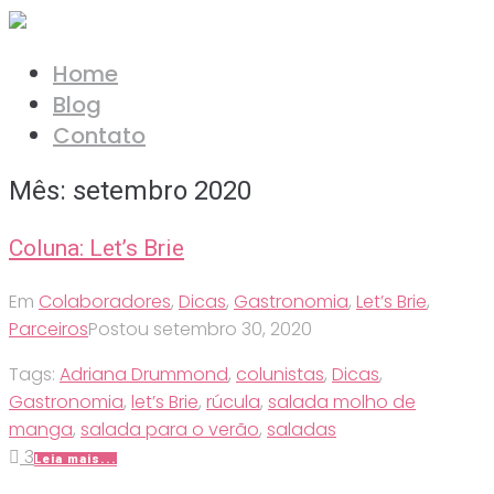
Ir
para
Home
o
Blog
conteúdo
Contato
Mês:
setembro 2020
Coluna: Let’s Brie
Em
Colaboradores
,
Dicas
,
Gastronomia
,
Let’s Brie
,
Parceiros
Postou
setembro 30, 2020
Tags:
Adriana Drummond
,
colunistas
,
Dicas
,
Gastronomia
,
let’s Brie
,
rúcula
,
salada molho de
manga
,
salada para o verão
,
saladas
3
Leia mais...