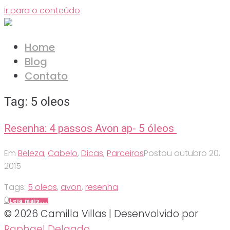
Ir para o conteúdo
Home
Blog
Contato
Tag:
5 oleos
Resenha: 4 passos Avon ap- 5 óleos
Em
Beleza
,
Cabelo
,
Dicas
,
Parceiros
Postou
outubro 20,
2015
Tags:
5 oleos
,
avon
,
resenha
0
Leia mais...
© 2026 Camilla Villas | Desenvolvido por
Raphael Delgado