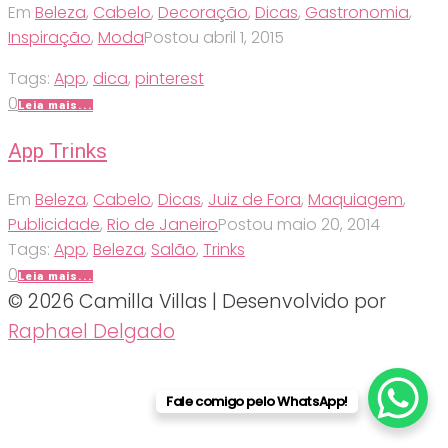
Em
Beleza
,
Cabelo
,
Decoração
,
Dicas
,
Gastronomia
,
Inspiração
,
Moda
Postou
abril 1, 2015
Tags:
App
,
dica
,
pinterest
0
Leia mais...
App Trinks
Em
Beleza
,
Cabelo
,
Dicas
,
Juiz de Fora
,
Maquiagem
,
Publicidade
,
Rio de Janeiro
Postou
maio 20, 2014
Tags:
App
,
Beleza
,
Salão
,
Trinks
0
Leia mais...
© 2026 Camilla Villas | Desenvolvido por
Raphael Delgado
Fale comigo pelo WhatsApp!