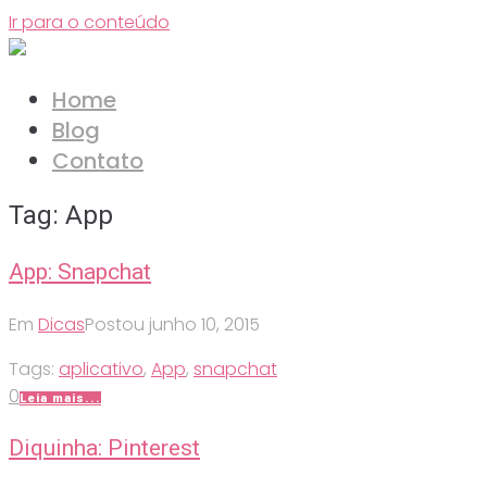
Ir para o conteúdo
Home
Blog
Contato
Tag:
App
App: Snapchat
Em
Dicas
Postou
junho 10, 2015
Tags:
aplicativo
,
App
,
snapchat
0
Leia mais...
Diquinha: Pinterest