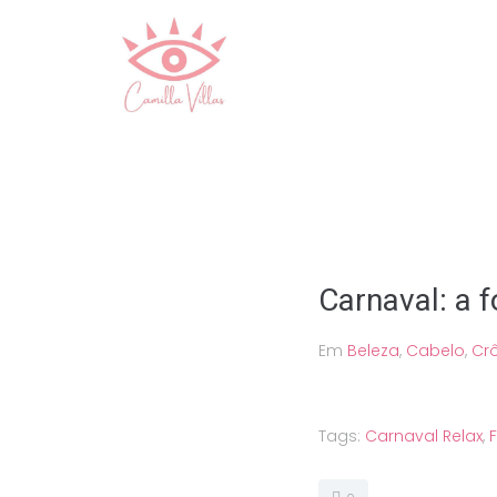
Ir
para
o
conteúdo
Carnaval: a f
Em
Beleza
,
Cabelo
,
Cr
Tags:
Carnaval Relax
,