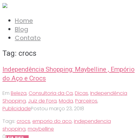
Ir
para
Home
o
Blog
conteúdo
Contato
Tag:
crocs
Independência Shopping: Maybelline , Empório
do Aço e Crocs
Em
Beleza
,
Consultoria da Ca
,
Dicas
,
Independência
Shopping
,
Juiz de Fora
,
Moda
,
Parceiros
,
Publicidade
Postou
março 23, 2018
Tags:
crocs
,
emporio do aco
,
independencia
shopping
,
maybelline
0
Leia mais...