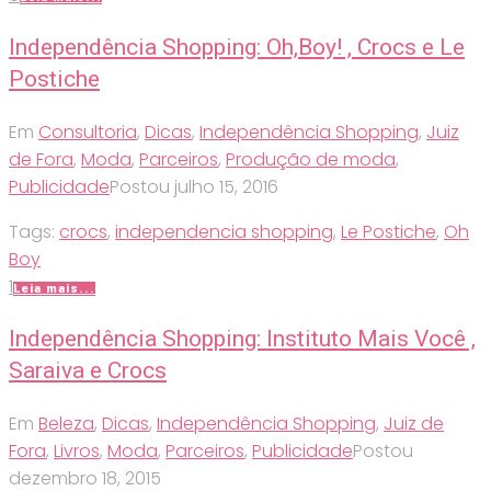
Independência Shopping: Oh,Boy! , Crocs e Le
Postiche
Em
Consultoria
,
Dicas
,
Independência Shopping
,
Juiz
de Fora
,
Moda
,
Parceiros
,
Produção de moda
,
Publicidade
Postou
julho 15, 2016
Tags:
crocs
,
independencia shopping
,
Le Postiche
,
Oh
Boy
1
Leia mais...
Independência Shopping: Instituto Mais Você ,
Saraiva e Crocs
Em
Beleza
,
Dicas
,
Independência Shopping
,
Juiz de
Fora
,
Livros
,
Moda
,
Parceiros
,
Publicidade
Postou
dezembro 18, 2015