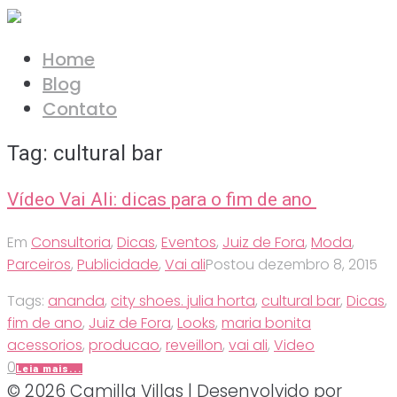
Ir
para
Home
o
Blog
conteúdo
Contato
Tag:
cultural bar
Vídeo Vai Ali: dicas para o fim de ano
Em
Consultoria
,
Dicas
,
Eventos
,
Juiz de Fora
,
Moda
,
Parceiros
,
Publicidade
,
Vai ali
Postou
dezembro 8, 2015
Tags:
ananda
,
city shoes. julia horta
,
cultural bar
,
Dicas
,
fim de ano
,
Juiz de Fora
,
Looks
,
maria bonita
acessorios
,
producao
,
reveillon
,
vai ali
,
Video
0
Leia mais...
© 2026 Camilla Villas | Desenvolvido por