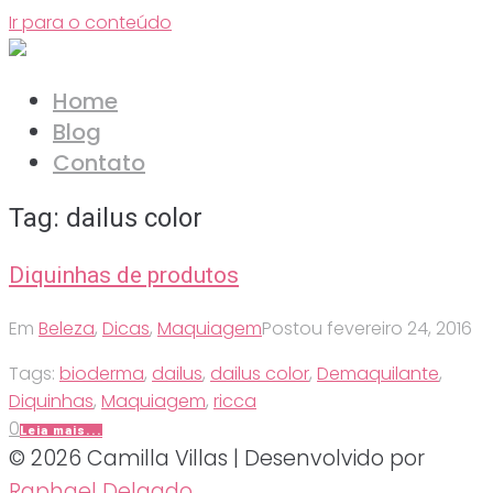
Ir para o conteúdo
Home
Blog
Contato
Tag:
dailus color
Diquinhas de produtos
Em
Beleza
,
Dicas
,
Maquiagem
Postou
fevereiro 24, 2016
Tags:
bioderma
,
dailus
,
dailus color
,
Demaquilante
,
Diquinhas
,
Maquiagem
,
ricca
0
Leia mais...
© 2026 Camilla Villas | Desenvolvido por
Raphael Delgado