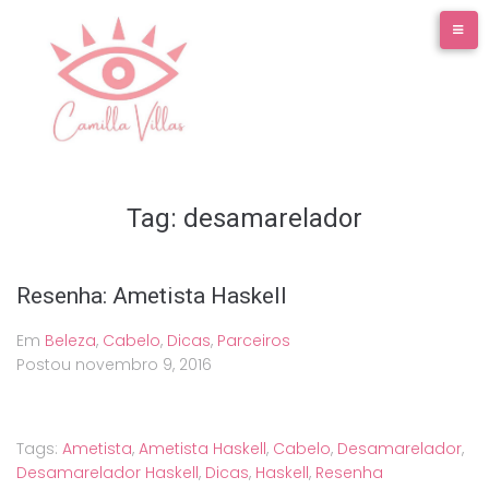
Ir
para
o
conteúdo
Tag:
desamarelador
Resenha: Ametista Haskell
Em
Beleza
,
Cabelo
,
Dicas
,
Parceiros
Postou
novembro 9, 2016
Tags:
Ametista
,
Ametista Haskell
,
Cabelo
,
Desamarelador
,
Desamarelador Haskell
,
Dicas
,
Haskell
,
Resenha