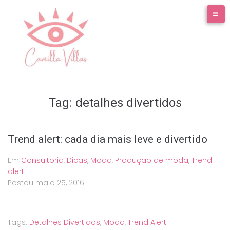
Ir
para
o
conteúdo
Tag:
detalhes divertidos
Trend alert: cada dia mais leve e divertido
Em
Consultoria
,
Dicas
,
Moda
,
Produção de moda
,
Trend
alert
Postou
maio 25, 2016
Tags:
Detalhes Divertidos
,
Moda
,
Trend Alert