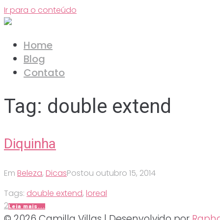
Ir para o conteúdo
Home
Blog
Contato
Tag:
double extend
Diquinha
Em
Beleza
,
Dicas
Postou
outubro 15, 2014
Tags:
double extend
,
loreal
2
Leia mais...
© 2026 Camilla Villas | Desenvolvido por
Rapha