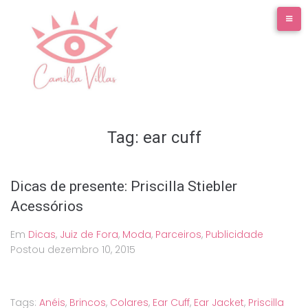
Ir
para
o
conteúdo
Tag:
ear cuff
Dicas de presente: Priscilla Stiebler
Acessórios
Em
Dicas
,
Juiz de Fora
,
Moda
,
Parceiros
,
Publicidade
Postou
dezembro 10, 2015
Tags:
Anéis
,
Brincos
,
Colares
,
Ear Cuff
,
Ear Jacket
,
Priscilla