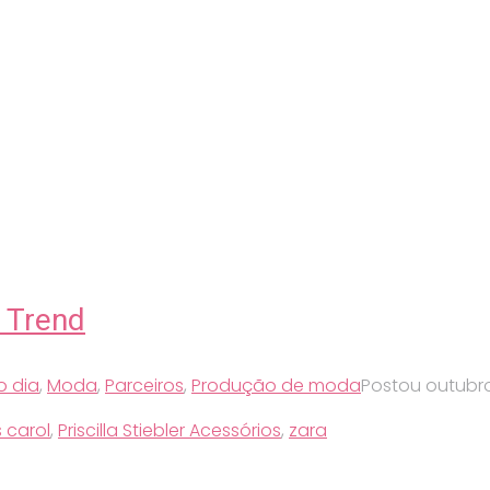
s Trend
o dia
,
Moda
,
Parceiros
,
Produção de moda
Postou
outubro
 carol
,
Priscilla Stiebler Acessórios
,
zara