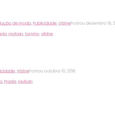
dução de moda
,
Publicidade
,
Vitrine
Postou
dezembro 19, 
ada
,
rayban
,
tommy
,
vitrine
icidade
,
Vitrine
Postou
outubro 10, 2016
ra
,
Prada
,
rayban