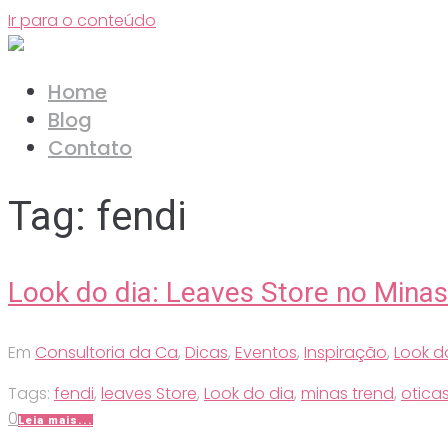
Ir para o conteúdo
Home
Blog
Contato
Tag:
fendi
Look do dia: Leaves Store no Mina
Em
Consultoria da Ca
,
Dicas
,
Eventos
,
Inspiração
,
Look d
Tags:
fendi
,
leaves Store
,
Look do dia
,
minas trend
,
oticas
0
Leia mais...