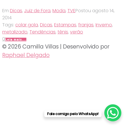
Em
Dicas
,
Juiz de Fora
,
Moda
,
TVE
Postou
agosto 14,
2014
Tags:
colar gola
,
Dicas
,
Estampas
,
franjas
,
Inverno
,
metalizado
,
Tendências
,
tênis
,
verão
0
Leia mais...
© 2026 Camilla Villas | Desenvolvido por
Raphael Delgado
Fale comigo pelo WhatsApp!