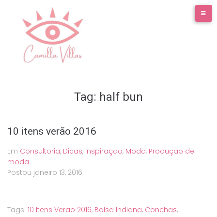
Ir
para
o
conteúdo
Tag:
half bun
10 itens verão 2016
Em
Consultoria
,
Dicas
,
Inspiração
,
Moda
,
Produção de
moda
Postou
janeiro 13, 2016
Tags:
10 Itens Verao 2016
,
Bolsa Indiana
,
Conchas
,