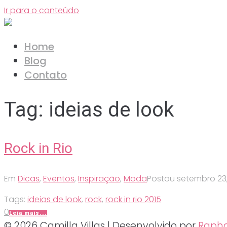
Ir para o conteúdo
Home
Blog
Contato
Tag:
ideias de look
Rock in Rio
Em
Dicas
,
Eventos
,
Inspiração
,
Moda
Postou
setembro 23,
Tags:
ideias de look
,
rock
,
rock in rio 2015
0
Leia mais...
© 2026 Camilla Villas | Desenvolvido por
Rapha