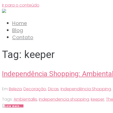
Ir para o conteúdo
Home
Blog
Contato
Tag:
keeper
Independência Shopping: Ambiental
Em
Beleza
,
Decoração
,
Dicas
,
Independência Shopping
,
Tags:
Ambientallis
,
independencia shopping
,
keeper
,
The
0
Leia mais...