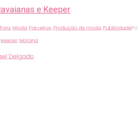
Havaianas e Keeper
 Fora
,
Moda
,
Parceiros
,
Produção de moda
,
Publicidade
Po
,
keeper
,
Morana
el Delgado