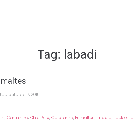
Tag:
labadi
esmaltes
stou
outubro 7, 2015
ant
,
Carminha
,
Chic Pele
,
Colorama
,
Esmaltes
,
Impala
,
Jackie
,
La