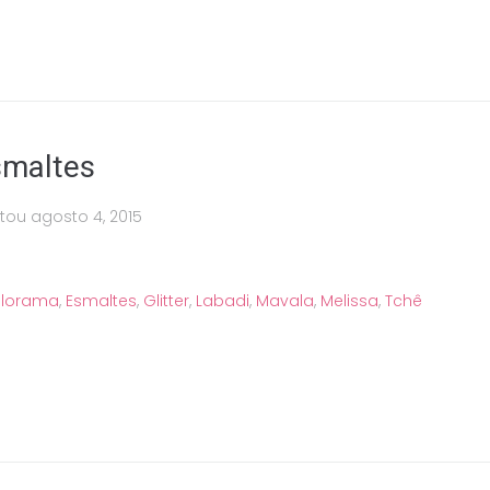
esmaltes
stou
agosto 4, 2015
lorama
,
Esmaltes
,
Glitter
,
Labadi
,
Mavala
,
Melissa
,
Tchê