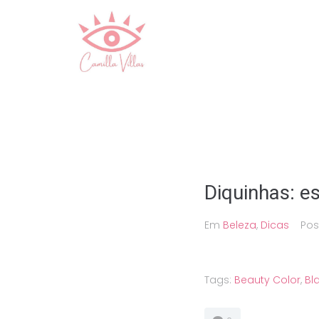
Ir
para
o
conteúdo
Diquinhas: 
Em
Beleza
,
Dicas
Po
Tags:
Beauty Color
,
Bl