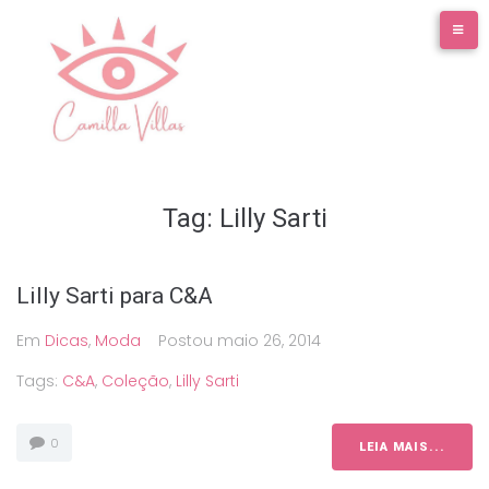
Ir
para
o
conteúdo
Tag:
Lilly Sarti
Lilly Sarti para C&A
Em
Dicas
,
Moda
Postou
maio 26, 2014
Tags:
C&A
,
Coleção
,
Lilly Sarti
0
LEIA MAIS...