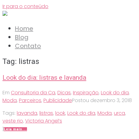
Ir para o conteúdo
Home
Blog
Contato
Tag:
listras
Look do dia: listras e lavanda
Em
Consultoria da Ca
,
Dicas
,
Inspiração
,
Look do dia
,
Moda
,
Parceiros
,
Publicidade
Postou
dezembro 3, 2018
Tags:
lavanda
,
listras
,
look
,
Look do dia
,
Moda
,
urca
,
veste rio
,
Victoria Angel’s
1
Leia mais...