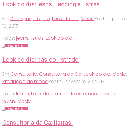
Look do dia: jeans , legging e listras
Em
Dicas
,
Inspiração
,
Look do dia
,
Moda
Postou
junho
19, 2017
Tags:
jeans
,
listras
,
Look do dia
0
Leia mais...
Look do dia: básico listrado
Em
Consultoria
,
Consultoria da Ca
,
Look do dia
,
Moda
,
Produção de moda
Postou
fevereiro 22, 2017
Tags:
listras
,
Look do dia
,
mix de estampas
,
mix de
listras
,
Moda
0
Leia mais...
Consultoria da Ca: listras