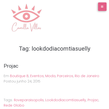
Ir
para
o
conteúdo
Tag:
lookdodiacomtiasuelly
Projac
Em
Boutique B
,
Eventos
,
Moda
,
Parceiros
,
Rio de Janeiro
Postou
junho 24, 2015
Tags:
Iloveparaisopolis
,
Lookdodiacomtiasuelly
,
Projac
,
Rede Globo