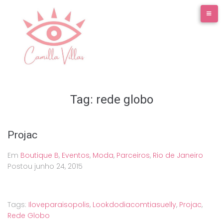
Ir
para
o
conteúdo
Tag:
rede globo
Projac
Em
Boutique B
,
Eventos
,
Moda
,
Parceiros
,
Rio de Janeiro
Postou
junho 24, 2015
Tags:
Iloveparaisopolis
,
Lookdodiacomtiasuelly
,
Projac
,
Rede Globo