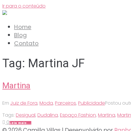
Ir para o conteúdo
Home
Blog
Contato
Tag:
Martina JF
Martina
Em
Juiz de Fora
,
Moda
,
Parceiros
,
Publicidade
Postou
out
Tags:
Desigual
,
Dudalina
,
Espaço Fashion
,
Martina
,
Marti
0
Leia mais...
© 2026 Camilla Villas | Desenvolvido por
Rapha