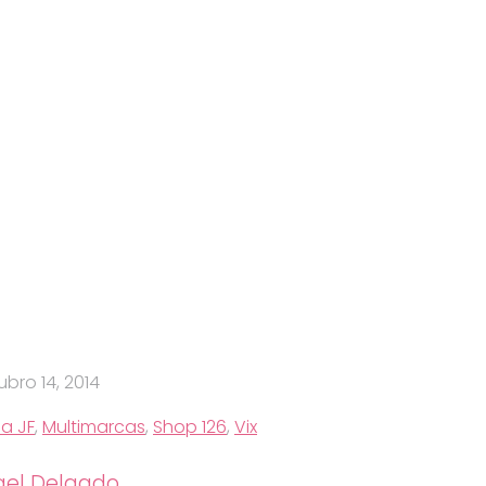
ubro 14, 2014
na JF
,
Multimarcas
,
Shop 126
,
Vix
el Delgado