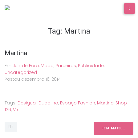
Ir
para
o
conteúdo
Tag:
Martina
Martina
Em
Juiz de Fora
,
Moda
,
Parceiros
,
Publicidade
,
Uncategorized
Postou
dezembro 16, 2014
Tags:
Desigual
,
Dudalina
,
Espaço Fashion
,
Martina
,
Shop
126
,
Vix
1
LEIA MAIS...