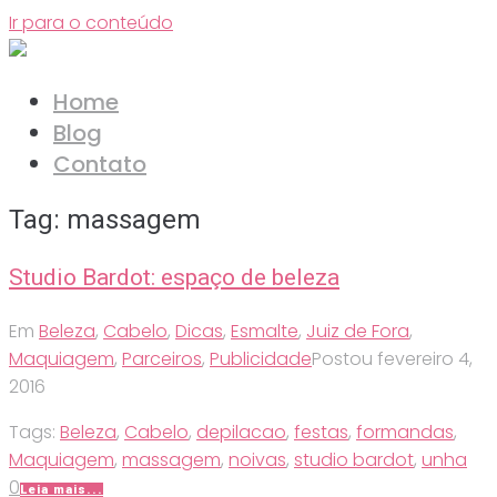
Ir para o conteúdo
Home
Blog
Contato
Tag:
massagem
Studio Bardot: espaço de beleza
Em
Beleza
,
Cabelo
,
Dicas
,
Esmalte
,
Juiz de Fora
,
Maquiagem
,
Parceiros
,
Publicidade
Postou
fevereiro 4,
2016
Tags:
Beleza
,
Cabelo
,
depilacao
,
festas
,
formandas
,
Maquiagem
,
massagem
,
noivas
,
studio bardot
,
unha
0
Leia mais...