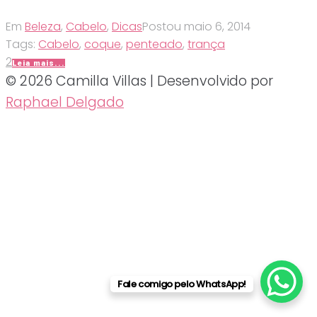
Em
Beleza
,
Cabelo
,
Dicas
Postou
maio 6, 2014
Tags:
Cabelo
,
coque
,
penteado
,
trança
2
Leia mais...
© 2026 Camilla Villas | Desenvolvido por
Raphael Delgado
Fale comigo pelo WhatsApp!