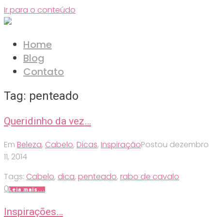
Ir para o conteúdo
Home
Blog
Contato
Tag:
penteado
Queridinho da vez…
Em
Beleza
,
Cabelo
,
Dicas
,
Inspiração
Postou
dezembro
11, 2014
Tags:
Cabelo
,
dica
,
penteado
,
rabo de cavalo
0
Leia mais...
Inspirações…