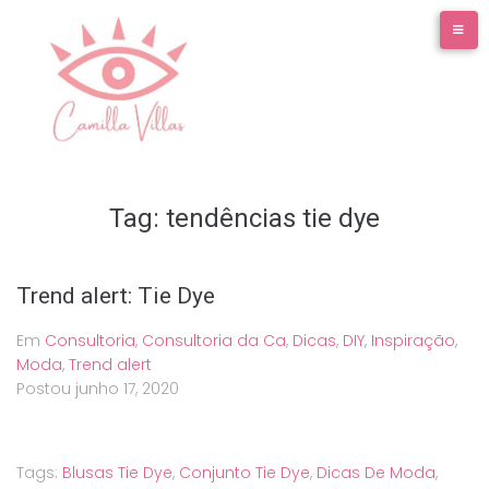
Ir
para
o
conteúdo
Tag:
tendências tie dye
Trend alert: Tie Dye
Em
Consultoria
,
Consultoria da Ca
,
Dicas
,
DIY
,
Inspiração
,
Moda
,
Trend alert
Postou
junho 17, 2020
Tags:
Blusas Tie Dye
,
Conjunto Tie Dye
,
Dicas De Moda
,